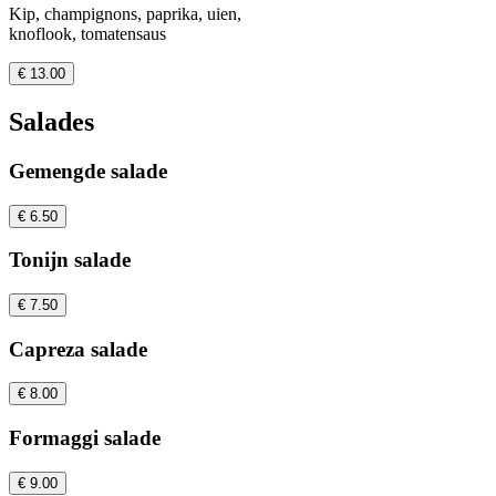
Kip, champignons, paprika, uien,
knoflook, tomatensaus
€ 13.00
Salades
Gemengde salade
€ 6.50
Tonijn salade
€ 7.50
Capreza salade
€ 8.00
Formaggi salade
€ 9.00