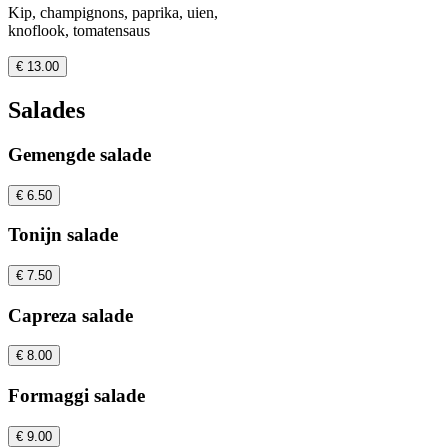
Kip, champignons, paprika, uien,
knoflook, tomatensaus
€ 13.00
Salades
Gemengde salade
€ 6.50
Tonijn salade
€ 7.50
Capreza salade
€ 8.00
Formaggi salade
€ 9.00