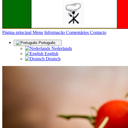
(actual)
Página principal
Menu
Informação
Comentários
Contacto
Português
Nederlands
English
Deutsch