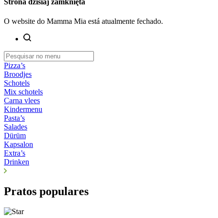
Strona dzisiaj zamknięta
O website do Mamma Mia está atualmente fechado.
Pizza’s
Broodjes
Schotels
Mix schotels
Carna vlees
Kindermenu
Pasta’s
Salades
Dürüm
Kapsalon
Extra’s
Drinken
Pratos populares