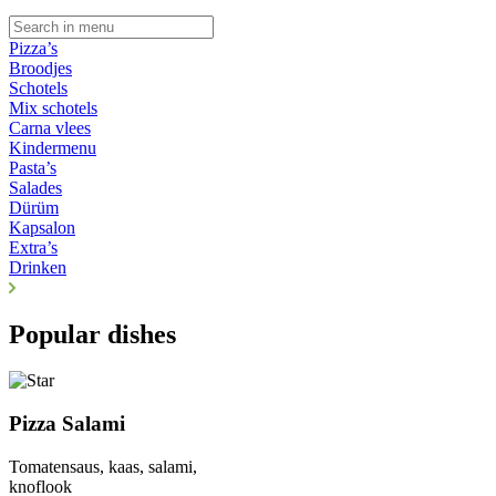
Pizza’s
Broodjes
Schotels
Mix schotels
Carna vlees
Kindermenu
Pasta’s
Salades
Dürüm
Kapsalon
Extra’s
Drinken
Popular dishes
Pizza Salami
Tomatensaus, kaas, salami,
knoflook