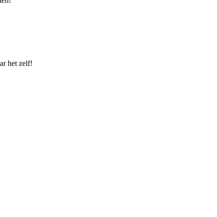
len!
r het zelf!