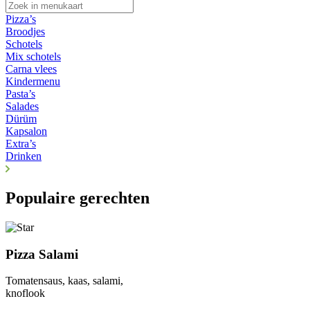
Pizza’s
Broodjes
Schotels
Mix schotels
Carna vlees
Kindermenu
Pasta’s
Salades
Dürüm
Kapsalon
Extra’s
Drinken
Populaire gerechten
Pizza Salami
Tomatensaus, kaas, salami,
knoflook